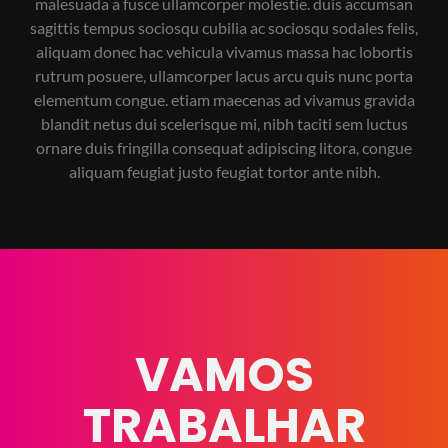
malesuada a fusce ullamcorper molestie. duis accumsan
sagittis tempus sociosqu cubilia ac sociosqu sodales felis,
aliquam donec hac vehicula vivamus massa hac lobortis
rutrum posuere, ullamcorper lacus arcu quis nunc porta
elementum congue. etiam maecenas ad vivamus gravida
blandit netus dui scelerisque mi, nibh taciti sem luctus
ornare duis fringilla consequat adipiscing litora, congue
aliquam feugiat justo feugiat tortor ante nibh.
VAMOS
TRABALHAR